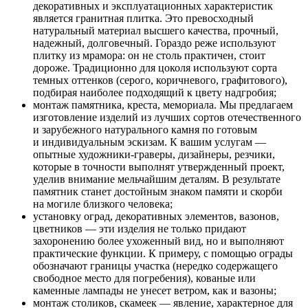
декоративных и эксплуатационных характеристик
является гранитная плитка. Это превосходный
натуральный материал высшего качества, прочный,
надежный, долговечный. Гораздо реже используют
плитку из мрамора: он не столь практичен, стоит
дороже. Традиционно для цоколя используют сорта
темных оттенков (серого, коричневого, графитового),
подбирая наиболее подходящий к цвету надгробия;
монтаж памятника, креста, мемориала. Мы предлагаем
изготовление изделий из лучших сортов отечественного
и зарубежного натурального камня по готовым
и индивидуальным эскизам. К вашим услугам —
опытные художники-граверы, дизайнеры, резчики,
которые в точности выполнят утвержденный проект,
уделив внимание мельчайшим деталям. В результате
памятник станет достойным знаком памяти и скорби
на могиле близкого человека;
установку оград, декоративных элементов, вазонов,
цветников — эти изделия не только придают
захоронению более ухоженный вид, но и выполняют
практические функции. К примеру, с помощью ограды
обозначают границы участка (нередко содержащего
свободное место для погребения), кованые или
каменные лампады не унесет ветром, как и вазоны;
монтаж столиков, скамеек — явление, характерное для